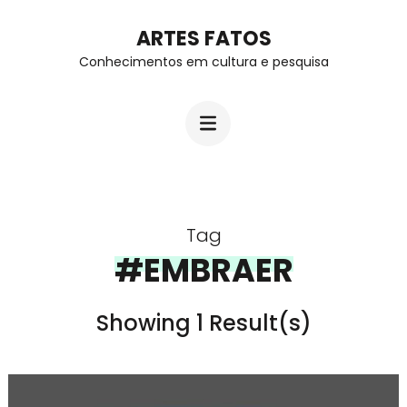
Skip
ARTES FATOS
to
Conhecimentos em cultura e pesquisa
content
(Press
Enter)
Tag
#EMBRAER
Showing 1 Result(s)