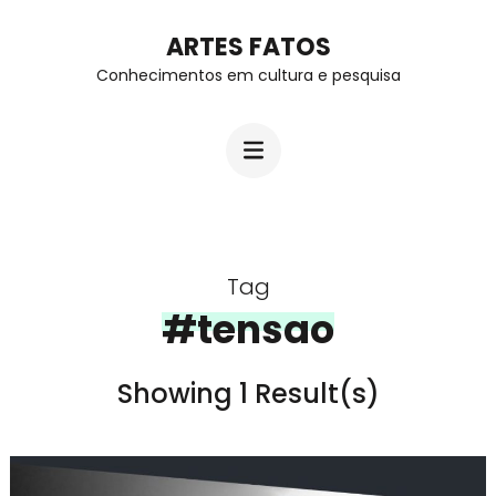
Skip
ARTES FATOS
to
Conhecimentos em cultura e pesquisa
content
(Press
Enter)
Tag
#tensao
Showing 1 Result(s)