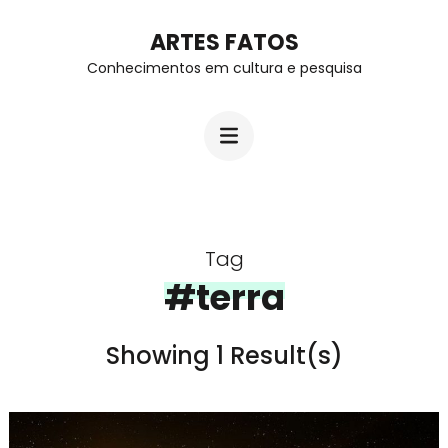
Skip
ARTES FATOS
to
Conhecimentos em cultura e pesquisa
content
(Press
Enter)
Tag
#terra
Showing 1 Result(s)