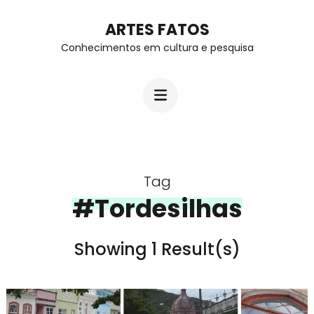
Skip
ARTES FATOS
to
Conhecimentos em cultura e pesquisa
content
(Press
Enter)
Tag
#Tordesilhas
Showing 1 Result(s)