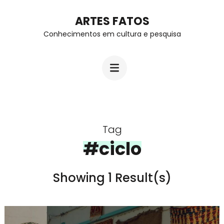
Skip
ARTES FATOS
to
Conhecimentos em cultura e pesquisa
content
(Press
Enter)
Tag
#ciclo
Showing 1 Result(s)