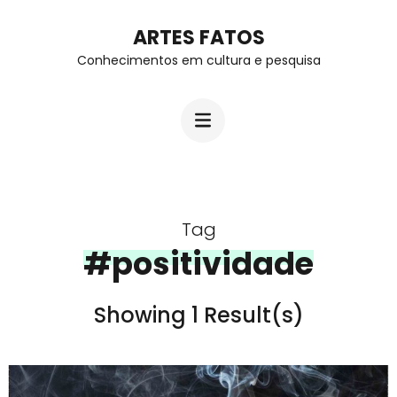
Skip
ARTES FATOS
to
Conhecimentos em cultura e pesquisa
content
(Press
Enter)
Tag
#positividade
Showing 1 Result(s)