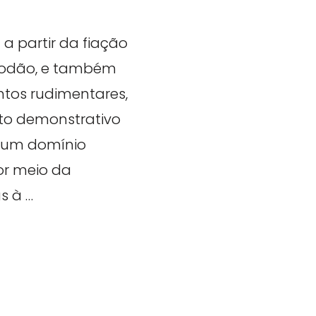
a partir da fiação
lgodão, e também
entos rudimentares,
to demonstrativo
 um domínio
or meio da
s à …