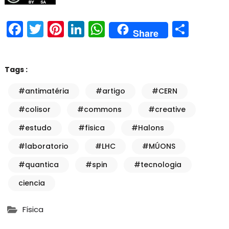
Facebook
Twitter
Pinterest
LinkedIn
WhatsApp
Shar
Share
Tags :
#antimatéria
#artigo
#CERN
#colisor
#commons
#creative
#estudo
#fisica
#Halons
#laboratorio
#LHC
#MÚONS
#quantica
#spin
#tecnologia
ciencia
Física